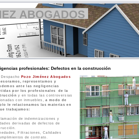
NEZ ABOGADOS
igencias profesionales: Defectos en la construcción
l Despacho
Pozo Jiménez Abogados
sesoramos, representamos y
ndemos ante las negligencias
tidas por los profesionales de la
trucción
y en todas las controversias
cionadas con inmuebles,
a modo de
plo le relacionamos las materias en
que trabajamos:
clamación de indemnizaciones y
idades derivadas de defectos de
trucción.
edades, Filtraciones, Calidades
umplimientos de contrato.