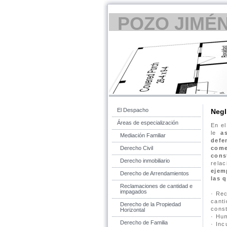
POZO JIMÉ
El Despacho
Negl
Áreas de especialización
En e
le
a
Mediación Familiar
defe
Derecho Civil
come
cons
Derecho inmobiliario
rela
ejem
Derecho de Arrendamientos
las 
Reclamaciones de cantidad e
impagados
· Re
cant
Derecho de la Propiedad
cons
Horizontal
· Hum
Derecho de Familia
· Inc