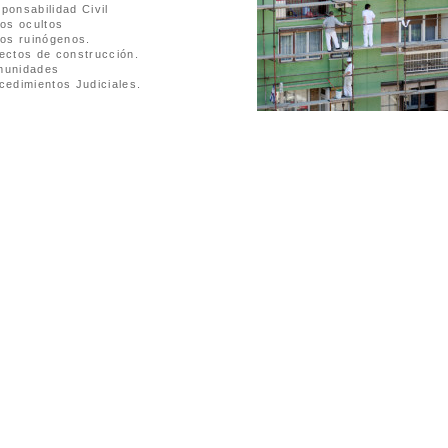
ponsabilidad Civil
ios ocultos
ios ruinógenos.
ectos de construcción.
munidades
cedimientos Judiciales.