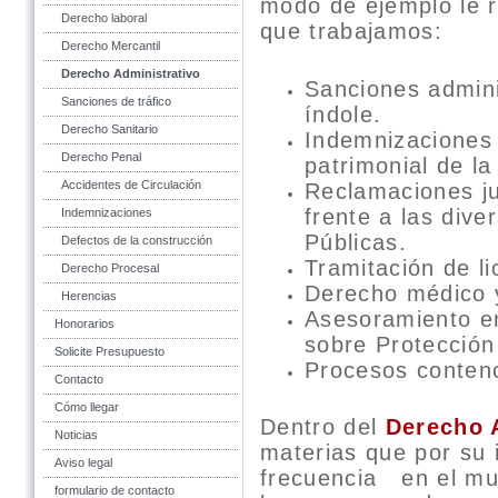
modo de ejemplo le r
Derecho laboral
que trabajamos:
Derecho Mercantil
Derecho Administrativo
Sanciones admini
Sanciones de tráfico
índole.
Derecho Sanitario
Indemnizaciones 
Derecho Penal
patrimonial de l
Accidentes de Circulación
Reclamaciones jud
frente a las dive
Indemnizaciones
Públicas.
Defectos de la construcción
Tramitación de l
Derecho Procesal
Derecho médico 
Herencias
Asesoramiento en
Honorarios
sobre Protección
Solicite Presupuesto
Procesos contenc
Contacto
Cómo llegar
Dentro del
Derecho 
Noticias
materias que por su 
Aviso legal
frecuencia en el mu
formulario de contacto